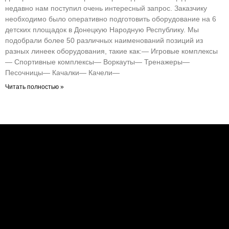
недавно нам поступил очень интересный запрос. Заказчику
необходимо было оперативно подготовить оборудование на 6
детских площадок в Донецкую Народную Республику. Мы
подобрали более 50 различных наименований позиций из
разных линеек оборудования, такие как:— Игровые комплексы
— Спортивные комплексы— Воркауты— Тренажеры—
Песочницы— Качалки— Качели—
Читать полностью »